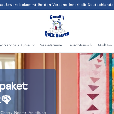
kaufswert bekommt ihr den Versand innerhalb Deutschlands
orkshops / Kurse
Messetermine
Tausch-Rausch
Quilt Inn
paket:
k🦚
Cherry Nectar‘-Anleitung