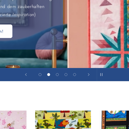
 und dem zauberhaften
rierte Inspiration
)
n!