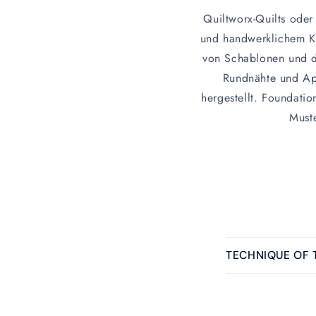
Quiltworx-Quilts oder
und handwerklichem Kö
von Schablonen und d
Rundnähte und App
hergestellt. Foundatio
Must
E
TECHNIQUE OF
i
n
k