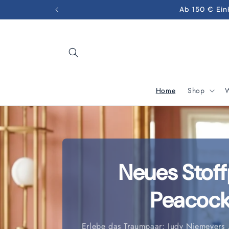
Direkt
Ab 150 € Ein
zum
Inhalt
Home
Shop
W
Neues Stoff
Peacoc
Erlebe das Traumpaar: Judy Niemeyers ‚