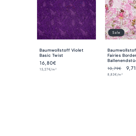
Sale
Baumwollstoff Violet
Baumwollstof
Basic Twist
Fairies Borde
Ballenendstü
Normaler
16,80€
Normaler
Verk
9,7
10,79€
Grundpreis
Preis
15,27€/m²
Grundpreis
Preis
8,83€/m²