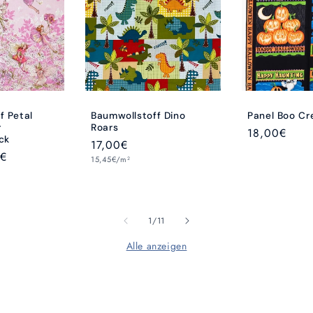
f Petal
Baumwollstoff Dino
Panel Boo C
r
Roars
Normaler
18,00€
ck
Normaler
17,00€
Preis
aufspreis
1€
Grundpreis
Preis
15,45€/m²
von
1
/
11
Alle anzeigen