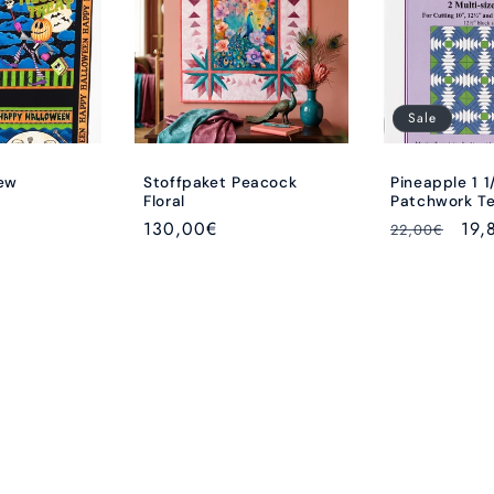
Sale
rew
Stoffpaket Peacock
Pineapple 1 1
Floral
Patchwork T
Normaler
130,00€
Normaler
Ver
19,
22,00€
Preis
Preis