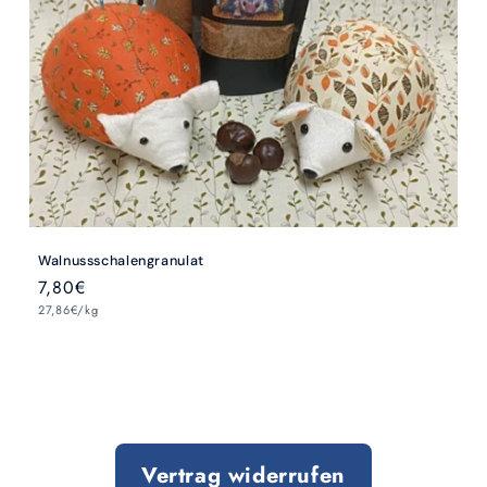
Walnussschalengranulat
Normaler
7,80€
Grundpreis
Preis
27,86€/kg
Vertrag widerrufen