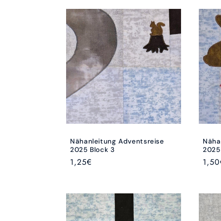
Nähanleitung Adventsreise
Näha
2025 Block 3
2025
Normaler
1,25€
Norm
1,50
Preis
Preis