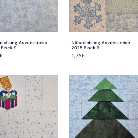
nleitung Adventsreise
Nähanleitung Adventsreise
 Block 9
2025 Block 6
aler
€
Normaler
1,75€
Preis