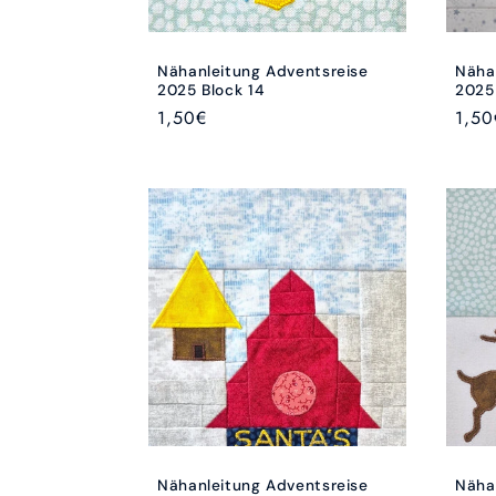
Nähanleitung Adventsreise
Näha
2025 Block 14
2025 
Normaler
1,50€
Norm
1,50
Preis
Preis
Nähanleitung Adventsreise
Näha