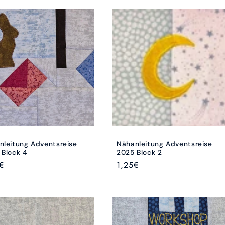
nleitung Adventsreise
Nähanleitung Adventsreise
 Block 4
2025 Block 2
aler
€
Normaler
1,25€
Preis