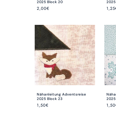
2025 Block 20
2025
Normaler
2,00€
Norm
1,25
Preis
Preis
Nähanleitung Adventsreise
Näha
2025 Block 23
2025
Normaler
1,50€
Norm
1,50
Preis
Preis