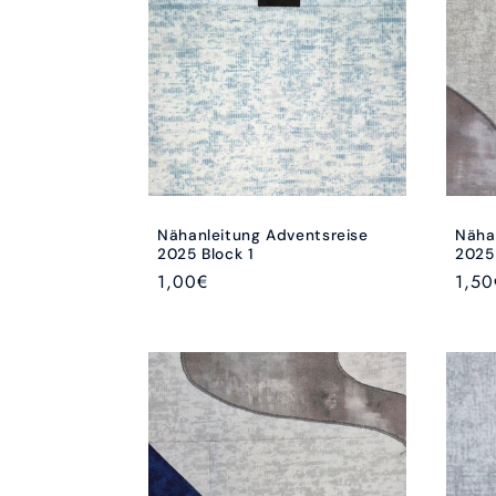
Nähanleitung Adventsreise
Näha
2025 Block 1
2025 
Normaler
1,00€
Norm
1,50
Preis
Preis