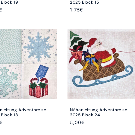
 Block 19
2025 Block 15
aler
€
Normaler
1,75€
Preis
nleitung Adventsreise
Nähanleitung Adventsreise
 Block 18
2025 Block 24
aler
€
Normaler
5,00€
Preis