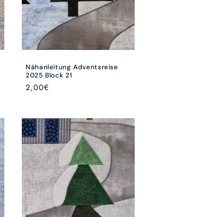
Nähanleitung Adventsreise
2025 Block 21
Normaler
2,00€
Preis