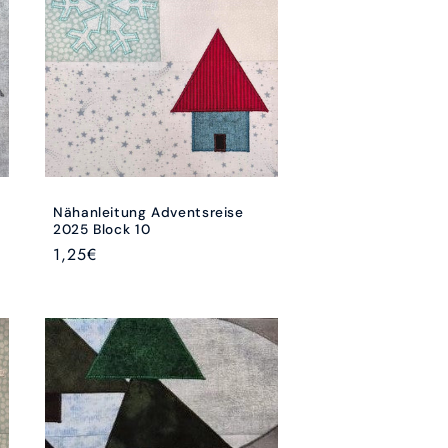
Nähanleitung Adventsreise
2025 Block 10
Normaler
1,25€
Preis