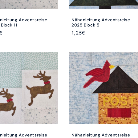
nleitung Adventsreise
Nähanleitung Adventsreise
Block 11
2025 Block 5
aler
€
Normaler
1,25€
Preis
nleitung Adventsreise
Nähanleitung Adventsreise