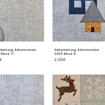
nleitung Adventsreise
Nähanleitung Adventsreise
Block 17
2025 Block 8
aler
€
Normaler
2,00€
Preis