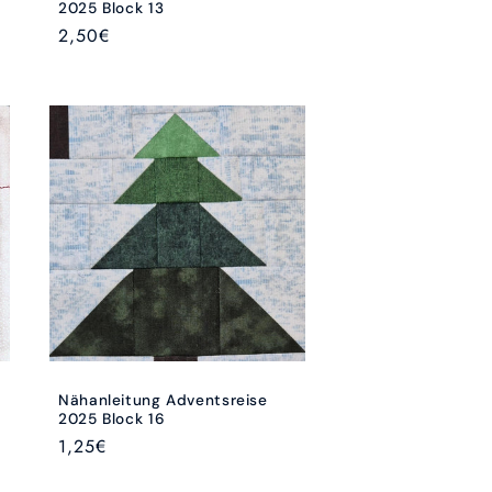
2025 Block 13
Normaler
2,50€
Preis
Nähanleitung Adventsreise
2025 Block 16
Normaler
1,25€
Preis