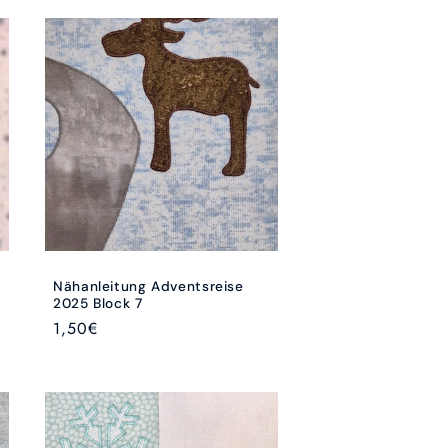
Nähanleitung Adventsreise
2025 Block 7
Normaler
1,50€
Preis