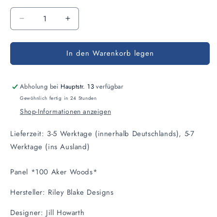
Anzahl
Verringere
Erhöhe
die
die
Menge
Menge
In den Warenkorb legen
für
für
Panel
Panel
100
100
Aker
Aker
Abholung bei
Hauptstr. 13
verfügbar
Woods
Woods
Gewöhnlich fertig in 24 Stunden
Shop-Informationen anzeigen
Lieferzeit: 3-5 Werktage (innerhalb Deutschlands), 5-7
Werktage (ins Ausland)
Panel *100 Aker Woods*
Hersteller: Riley Blake Designs
Designer: Jill Howarth