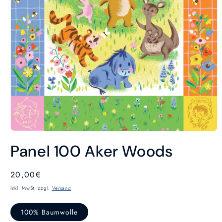
Medien
1
Panel 100 Aker Woods
in
Modal
öffnen
Normaler
20,00€
Preis
Inkl. MwSt. zzgl.
Versand
100% Baumwolle