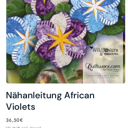
Medien
1
Nähanleitung African
in
Modal
öffnen
Violets
Normaler
36,50€
Preis
Inkl. MwSt. zzgl.
Versand