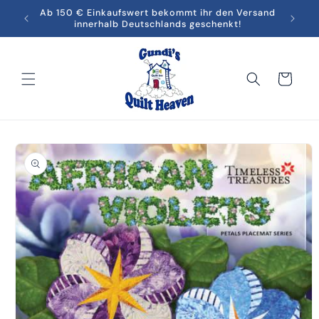
Direkt
men in
Ab 150 € Einkaufswert bekommt ihr den Versand
Melde
zum
innerhalb Deutschlands geschenkt!
Inhalt
Warenkorb
oduktinformationen
ringen