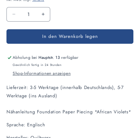
Anzahl
Verringere
Erhöhe
die
die
Menge
Menge
In den Warenkorb legen
für
für
Nähanleitung
Nähanleitung
African
African
Violets
Violets
Abholung bei
Hauptstr. 13
verfügbar
Gewöhnlich fertig in 24 Stunden
Shop-Informationen anzeigen
Lieferzeit: 3-5 Werktage (innerhalb Deutschlands), 5-7
Werktage (ins Ausland)
Nähanleitung Foundation Paper Piecing *African Violets
*
Sprache: Englisch
Hersteller: Quiltworx