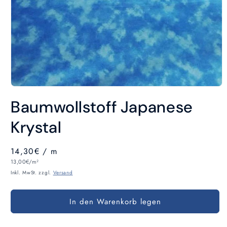
Medien
1
Baumwollstoff Japanese
in
Modal
öffnen
Krystal
Normaler
14,30€
/ m
Grundpreis
Preis
13,00€/m²
Inkl. MwSt. zzgl.
Versand
In den Warenkorb legen