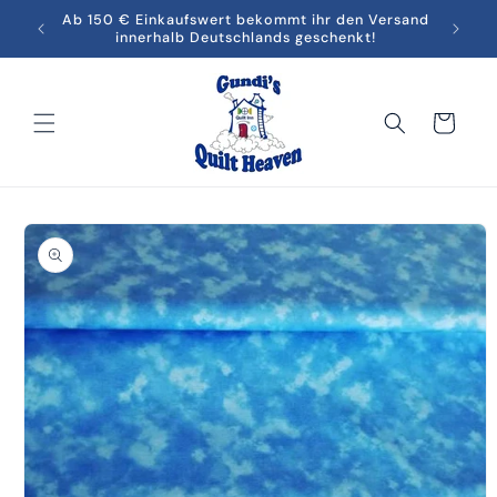
Direkt
men in
Ab 150 € Einkaufswert bekommt ihr den Versand
Melde
zum
innerhalb Deutschlands geschenkt!
Inhalt
Warenkorb
oduktinformationen
ringen