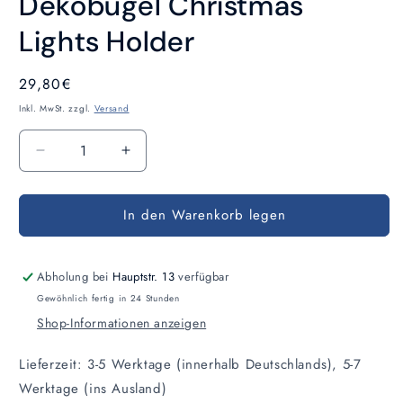
Dekobügel Christmas
in
Modal
öffnen
Lights Holder
Normaler
29,80€
Preis
Inkl. MwSt. zzgl.
Versand
Anzahl
Verringere
Erhöhe
die
die
Menge
Menge
In den Warenkorb legen
für
für
Dekobügel
Dekobügel
Christmas
Christmas
Lights
Lights
Abholung bei
Hauptstr. 13
verfügbar
Holder
Holder
Gewöhnlich fertig in 24 Stunden
Shop-Informationen anzeigen
Lieferzeit: 3-5 Werktage (innerhalb Deutschlands), 5-7
Werktage (ins Ausland)