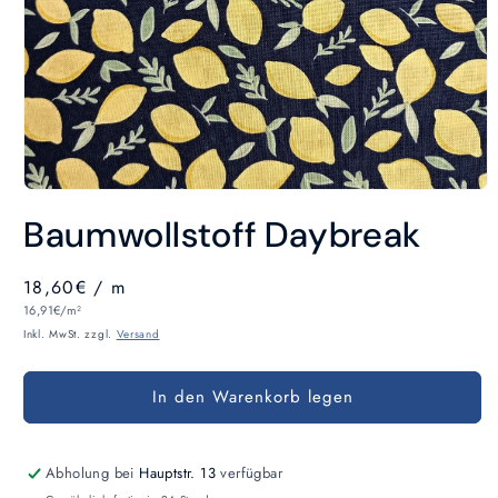
Medien
1
Baumwollstoff Daybreak
in
Modal
öffnen
Normaler
18,60€
/ m
Grundpreis
Preis
16,91€/m²
Inkl. MwSt. zzgl.
Versand
In den Warenkorb legen
Abholung bei
Hauptstr. 13
verfügbar