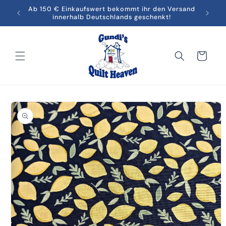
Direkt
men in
Ab 150 € Einkaufswert bekommt ihr den Versand
Melde
zum
innerhalb Deutschlands geschenkt!
Inhalt
Warenkorb
oduktinformationen
ringen