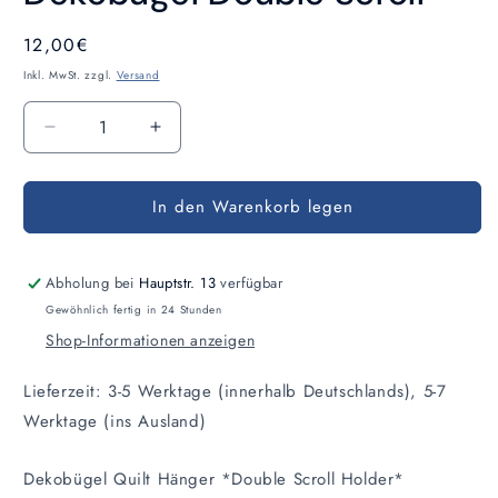
Modal
öffnen
Normaler
12,00€
Preis
Inkl. MwSt. zzgl.
Versand
Anzahl
Verringere
Erhöhe
die
die
Menge
Menge
In den Warenkorb legen
für
für
Dekobügel
Dekobügel
Double
Double
Scroll
Scroll
Abholung bei
Hauptstr. 13
verfügbar
Gewöhnlich fertig in 24 Stunden
Shop-Informationen anzeigen
Lieferzeit: 3-5 Werktage (innerhalb Deutschlands), 5-7
Werktage (ins Ausland)
Dekobügel Quilt Hänger *Double Scroll Holder*