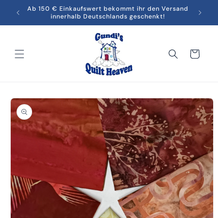
Direkt
men in
Ab 150 € Einkaufswert bekommt ihr den Versand
Melde
zum
innerhalb Deutschlands geschenkt!
Inhalt
Warenkorb
oduktinformationen
ringen