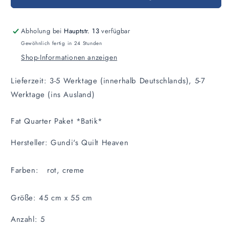
Fat
Fat
Quarter
Quarter
Paket
Paket
Abholung bei
Hauptstr. 13
verfügbar
Batik
Batik
Gewöhnlich fertig in 24 Stunden
Shop-Informationen anzeigen
Lieferzeit: 3-5 Werktage (innerhalb Deutschlands), 5-7
Werktage (ins Ausland)
Fat Quarter Paket *Batik*
Hersteller: Gundi's Quilt Heaven
Farben: rot, creme
Größe: 45 cm x 55 cm
Anzahl: 5