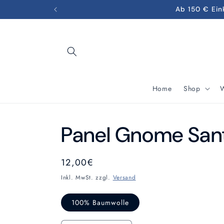
Direkt
Ab 150 € Ein
zum
Inhalt
Home
Shop
W
Panel Gnome San
Normaler
12,00€
Preis
Inkl. MwSt. zzgl.
Versand
100% Baumwolle