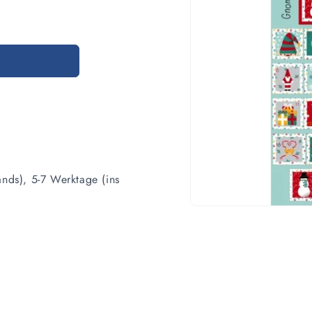
ands), 5-7 Werktage (ins
Medien
1
in
Modal
öffnen