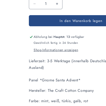
Anzahl
Verringere
Erhöhe
die
die
Menge
Menge
In den Warenkorb legen
für
für
Panel
Panel
Gnome
Gnome
Santa
Santa
Abholung bei
Hauptstr. 13
verfügbar
Advent
Advent
Gewöhnlich fertig in 24 Stunden
Shop-Informationen anzeigen
Lieferzeit: 3-5 Werktage (innerhalb Deutschl
Ausland)
Panel *Gnome Santa Advent*
Hersteller: The Craft Cotton Company
Farbe: mint, weiß, türkis, gelb, rot