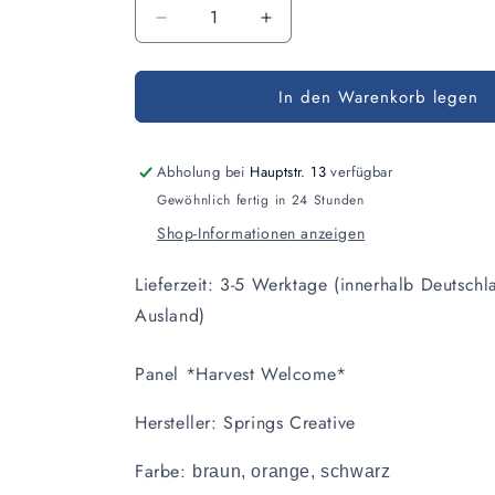
Anzahl
Verringere
Erhöhe
die
die
Menge
Menge
In den Warenkorb legen
für
für
Panel
Panel
Harvest
Harvest
Welcome
Welcome
Abholung bei
Hauptstr. 13
verfügbar
Gewöhnlich fertig in 24 Stunden
Shop-Informationen anzeigen
Lieferzeit: 3-5 Werktage (innerhalb Deutschl
Ausland)
Panel *Harvest Welcome*
Hersteller: Springs Creative
Farbe:
braun, orange, schwarz