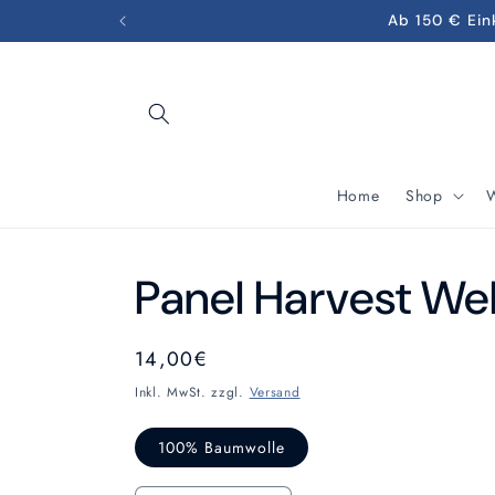
Direkt
Ab 150 € Ein
zum
Inhalt
Home
Shop
W
Panel Harvest W
Normaler
14,00€
Preis
Inkl. MwSt. zzgl.
Versand
100% Baumwolle