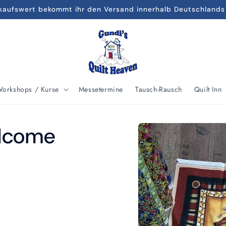
kaufswert bekommt ihr den Versand innerhalb Deutschlands
orkshops / Kurse
Messetermine
Tausch-Rausch
Quilt Inn
Zu
elcome
Produktinformationen
springen