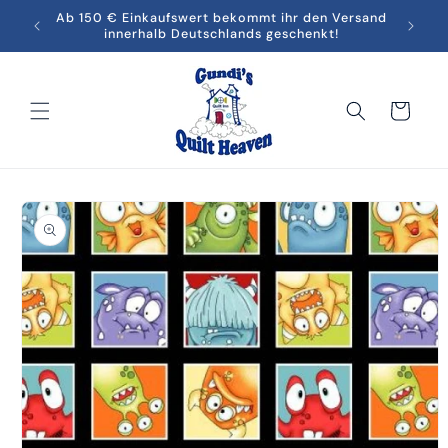
Direkt
men in
Ab 150 € Einkaufswert bekommt ihr den Versand
Melde
zum
innerhalb Deutschlands geschenkt!
Inhalt
Warenkorb
oduktinformationen
ringen