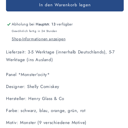
In den Warenkorb legen
für
für
Panel
Panel
Monster&#39;ocity
Monster&#39;ocity
Abholung bei
Hauptstr. 13
verfügbar
Gewöhnlich fertig in 24 Stunden
Shop-Informationen anzeigen
Lieferzeit: 3-5 Werktage (innerhalb Deutschlands), 5-7
Werktage (ins Ausland)
Panel *Monster'ocity*
Designer: Shelly Comiskey
Hersteller: Henry Glass & Co
Farbe: schwarz, blau, orange, grün, rot
Motiv: Monster (9 verschiedene Motive)