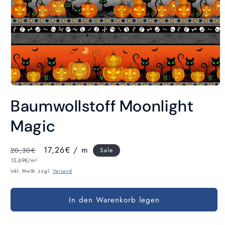
Medien
1
Baumwollstoff Moonlight
in
Modal
öffnen
Magic
Normaler
Verkaufspreis
17,26€
/ m
20,30€
Sale
Grundpreis
Preis
15,69€/m²
Inkl. MwSt. zzgl.
Versand
In den Warenkorb legen