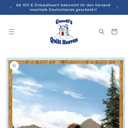
Direkt
men in
Ab 150 € Einkaufswert bekommt ihr den Versand
Melde
zum
innerhalb Deutschlands geschenkt!
Inhalt
Warenkorb
oduktinformationen
ringen