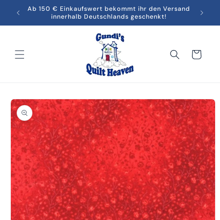
Direkt
men in
Ab 150 € Einkaufswert bekommt ihr den Versand
Melde
zum
innerhalb Deutschlands geschenkt!
Inhalt
Warenkorb
oduktinformationen
ringen