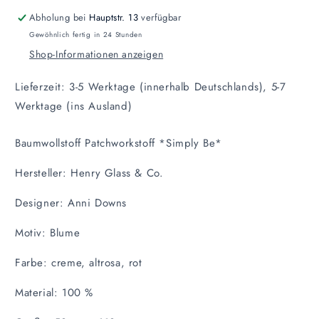
50
50
Abholung bei
Hauptstr. 13
verfügbar
cm
cm
Gewöhnlich fertig in 24 Stunden
x
x
Shop-Informationen anzeigen
110
110
cm
cm
Lieferzeit: 3-5 Werktage (innerhalb Deutschlands), 5-7
Werktage (ins Ausland)
Baumwollstoff Patchworkstoff *Simply Be*
Hersteller: Henry Glass & Co.
Designer: Anni Downs
Motiv: Blume
Farbe: creme, altrosa, rot
Material: 100 %