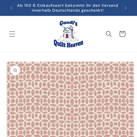
Direkt
men in
Ab 150 € Einkaufswert bekommt ihr den Versand
Melde
zum
innerhalb Deutschlands geschenkt!
Inhalt
Warenkorb
oduktinformationen
ringen