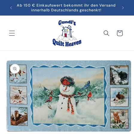
Direkt
men in
Ab 150 € Einkaufswert bekommt ihr den Versand
Melde
zum
innerhalb Deutschlands geschenkt!
Inhalt
Warenkorb
oduktinformationen
ringen
Medien