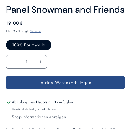
1
Panel Snowman and Friends
in
Modal
öffnen
Normaler
19,00€
Preis
Inkl. MwSt. zzgl.
Versand
100% Baumwolle
Anzahl
Verringere
Erhöhe
die
die
Menge
Menge
In den Warenkorb legen
für
für
Panel
Panel
Snowman
Snowman
and
and
Abholung bei
Hauptstr. 13
verfügbar
Friends
Friends
Gewöhnlich fertig in 24 Stunden
Shop-Informationen anzeigen