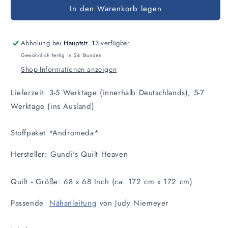
In den Warenkorb legen
für
für
Stoffpaket
Stoffpaket
Andromeda
Andromeda
Abholung bei
Hauptstr. 13
verfügbar
Gewöhnlich fertig in 24 Stunden
Shop-Informationen anzeigen
Lieferzeit: 3-5 Werktage (innerhalb Deutschlands), 5-7
Werktage (ins Ausland)
Stoffpaket *Andromeda*
Hersteller: Gundi's Quilt Heaven
Quilt - Größe: 68 x 68 Inch (ca. 172 cm x 172 cm)
Passende
Nähanleitung
von Judy Niemeyer