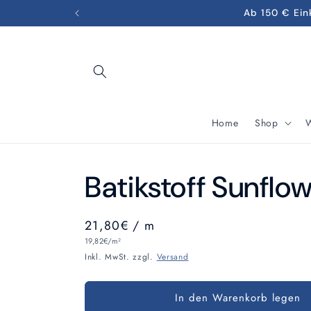
Direkt
Ab 150 € Ein
zum
Inhalt
Home
Shop
W
Batikstoff Sunflo
Normaler
21,80€
/ m
Grundpreis
Preis
19,82€/m²
Inkl. MwSt. zzgl.
Versand
In den Warenkorb legen