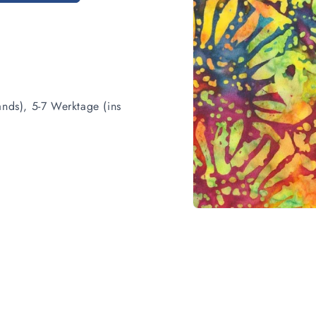
ands), 5-7 Werktage (ins
Medien
1
in
Modal
öffnen