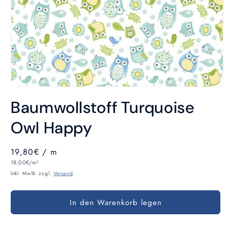
Medien
1
Baumwollstoff Turquoise
in
Modal
öffnen
Owl Happy
Normaler
19,80€
/ m
Grundpreis
Preis
18,00€/m²
Inkl. MwSt. zzgl.
Versand
In den Warenkorb legen