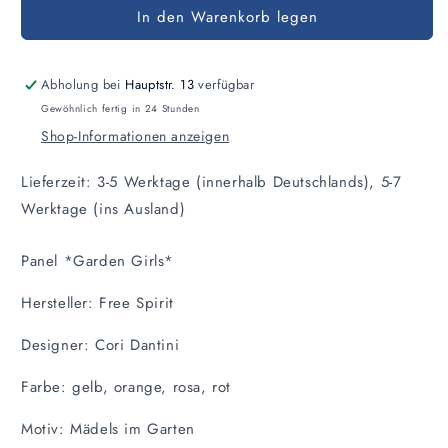
In den Warenkorb legen
für
für
Panel
Panel
Garden
Garden
Girls
Girls
Abholung bei
Hauptstr. 13
verfügbar
Gewöhnlich fertig in 24 Stunden
Shop-Informationen anzeigen
Lieferzeit: 3-5 Werktage (innerhalb Deutschlands), 5-7
Werktage (ins Ausland)
Panel *Garden Girls*
Hersteller: Free Spirit
Designer: Cori Dantini
Farbe: gelb, orange, rosa, rot
Motiv: Mädels im Garten