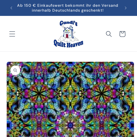
Direkt
men in
Ab 150 € Einkaufswert bekommt ihr den Versand
Melde
zum
innerhalb Deutschlands geschenkt!
Inhalt
Warenkorb
oduktinformationen
ringen