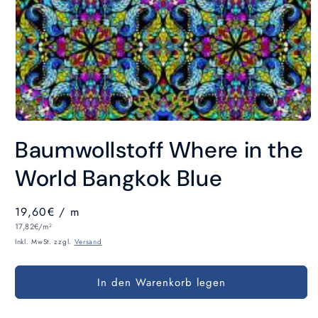
Medien
1
Baumwollstoff Where in the
in
Modal
öffnen
World Bangkok Blue
Normaler
19,60€
/ m
Grundpreis
Preis
17,82€/m²
Inkl. MwSt. zzgl.
Versand
In den Warenkorb legen