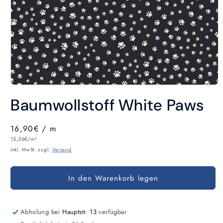
Medien
1
Baumwollstoff White Paws
in
Modal
öffnen
Normaler
16,90€
/ m
Grundpreis
Preis
15,36€/m²
Inkl. MwSt. zzgl.
Versand
In den Warenkorb legen
Abholung bei
Hauptstr. 13
verfügbar