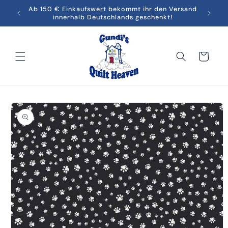
Direkt
men in
Ab 150 € Einkaufswert bekommt ihr den Versand
Melde
zum
innerhalb Deutschlands geschenkt!
Inhalt
Warenkorb
oduktinformationen
ringen